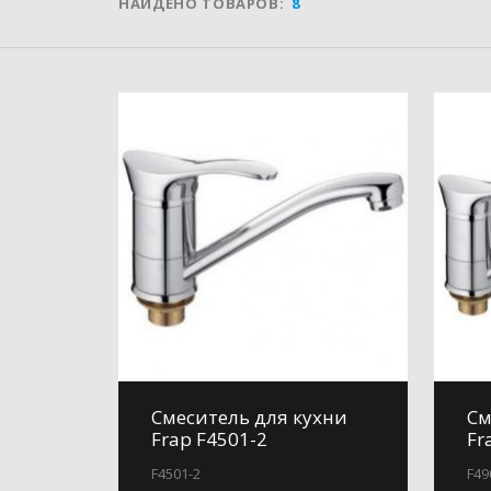
НАЙДЕНО ТОВАРОВ:
8
Смеситель для кухни
См
Frap F4501-2
Fr
F4501-2
F49