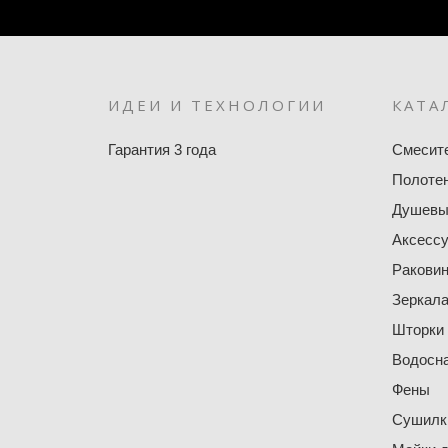
ИДЕИ И ТЕХНОЛОГИИ
КАТА
Гарантия 3 года
Смесит
Полоте
Душевы
Аксесс
Ракови
Зеркал
Шторки
Водосн
Фены
Сушилки