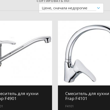
СОРТИРОВАТЬ ПО:
Цене, сначала недорогие
еситель для кухни
Смеситель для кухни
ap F4901
Frap F4101
01
F4101