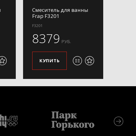
ы
Смеситель для ванны
Frap F3201
F3201
8379
РУБ.
КУПИТЬ