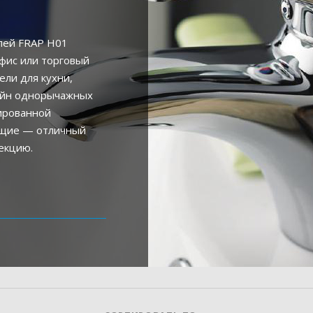
лей FRAP H01
фис или торговый
ели для кухни,
айн однорычажных
ированной
ющие — отличный
екцию.