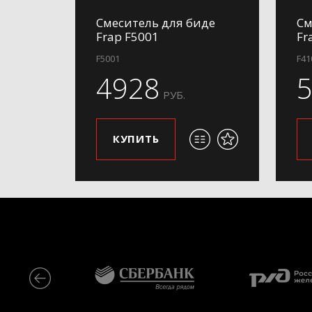
Смеситель для биде
См
Frap F5001
Fr
F5001
F41
4928
РУБ.
КУПИТЬ