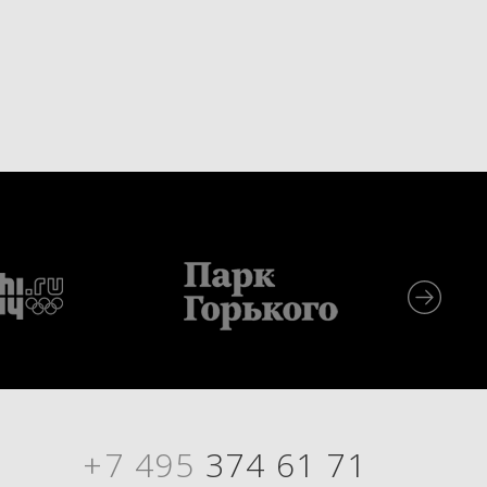
+7 495
374 61 71
Я