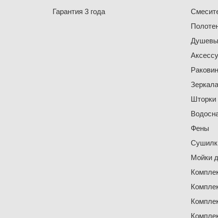
Гарантия 3 года
Смесит
Полоте
Душевы
Аксесс
Ракови
Зеркал
Шторки
Водосн
Фены
Сушилки
Мойки д
Компле
Компле
Компле
Компле