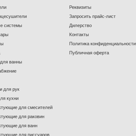
ели
Реквизиты
нцесушители
Запросить прайс-лист
е системы
Дилерство
уары
Контакты
ны
Политика конфиденциальности
а
Публичная оферта
 для ванны
абжение
 для рук
ля кухни
ктующие для смесителей
ктующие для раковин
ктующие для ванн
ктующие для писсуаров