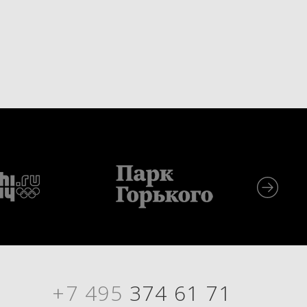
+7 495
374 61 71
Я