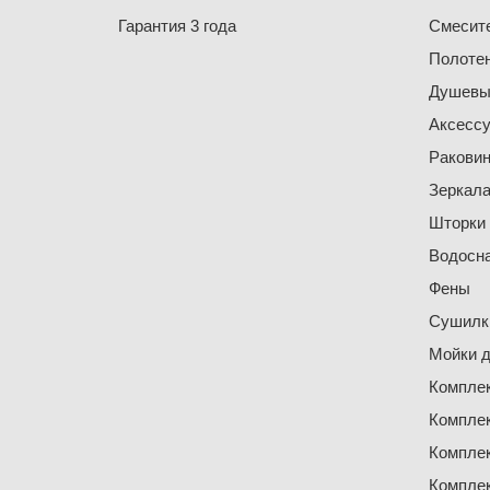
Гарантия 3 года
Смесит
Полоте
Душевы
Аксесс
Ракови
Зеркал
Шторки
Водосн
Фены
Сушилки
Мойки д
Компле
Компле
Компле
Компле