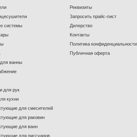
ели
Реквизиты
нцесушители
Запросить прайс-лист
е системы
Дилерство
уары
Контакты
ны
Политика конфиденциальности
а
Публичная оферта
 для ванны
абжение
 для рук
ля кухни
ктующие для смесителей
ктующие для раковин
ктующие для ванн
ктующие для писсуаров