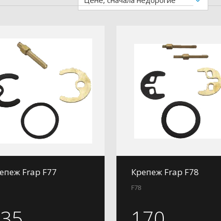
Цене, сначала недорогие
епеж Frap F77
Крепеж Frap F78
F78
135
170