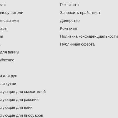
ели
Реквизиты
нцесушители
Запросить прайс-лист
е системы
Дилерство
уары
Контакты
ны
Политика конфиденциальности
а
Публичная оферта
 для ванны
абжение
 для рук
ля кухни
ктующие для смесителей
ктующие для раковин
ктующие для ванн
ктующие для писсуаров