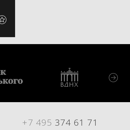
+7 495
374 61 71
Я