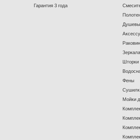
Гарантия 3 года
Смесит
Полоте
Душевы
Аксесс
Ракови
Зеркал
Шторки
Водосн
Фены
Сушилки
Мойки д
Компле
Компле
Компле
Компле