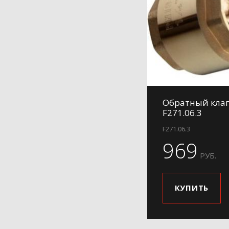
Обратный клап
F271.06.3
F271.06.3
969
РУБ.
КУПИТЬ