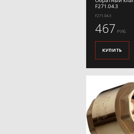
Обратный клап
F271.04.3
F271.04.3
467
РУБ.
КУПИТЬ