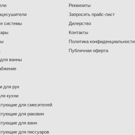
ели
Реквизиты
нцесушители
Запросить прайс-лист
е системы
Дилерство
уары
Контакты
ны
Политика конфиденциальности
а
Публичная оферта
 для ванны
абжение
 для рук
ля кухни
ктующие для смесителей
ктующие для раковин
ктующие для ванн
ктующие для писсуаров