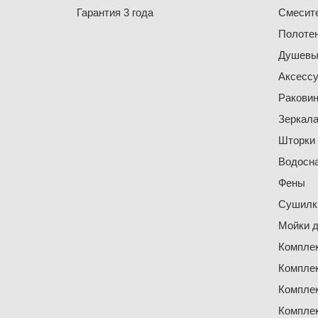
Гарантия 3 года
Смесит
Полоте
Душевы
Аксесс
Ракови
Зеркал
Шторки
Водосн
Фены
Сушилки
Мойки д
Компле
Компле
Компле
Компле