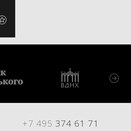
+7 495
374 61 71
Я