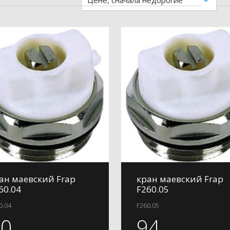
Цене, сначала недорогие
ан маевский Frap
кран маевский Frap
60.04
F260.05
0.04
F260.05
70
94