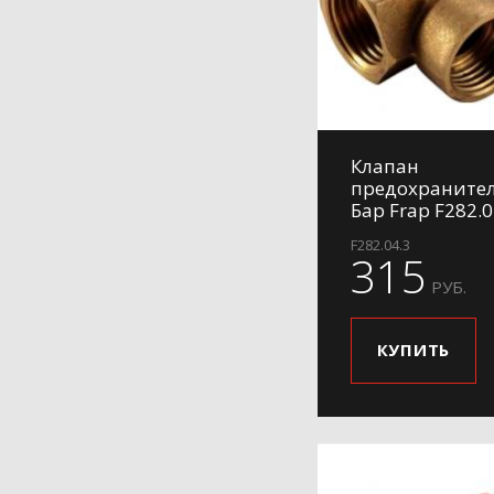
Клапан
предохраните
Бар Frap F282.0
F282.04.3
315
РУБ.
КУПИТЬ