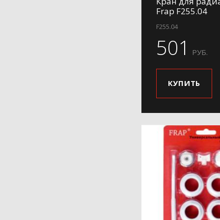
Кран для ради
Frap F255.04
F255.04
501
РУБ.
КУПИТЬ