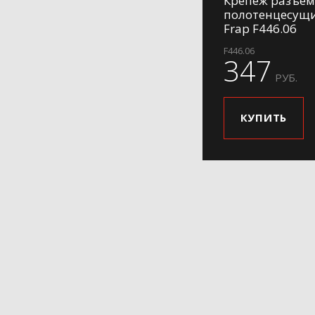
Крепеж разъе
полотенцесущ
Frap F446.06
F446.06
347
РУБ.
КУПИТЬ