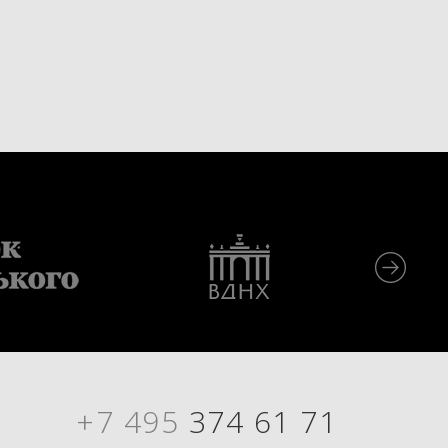
+7 495
374 61 71
Я