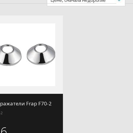
Цене, сначала недорогие
ражатели Frap F70-2
-2
56