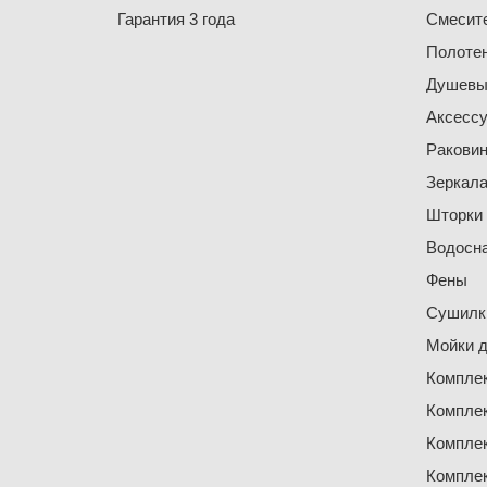
Гарантия 3 года
Смесит
Полоте
Душевы
Аксесс
Ракови
Зеркал
Шторки
Водосн
Фены
Сушилки
Мойки д
Компле
Компле
Компле
Компле