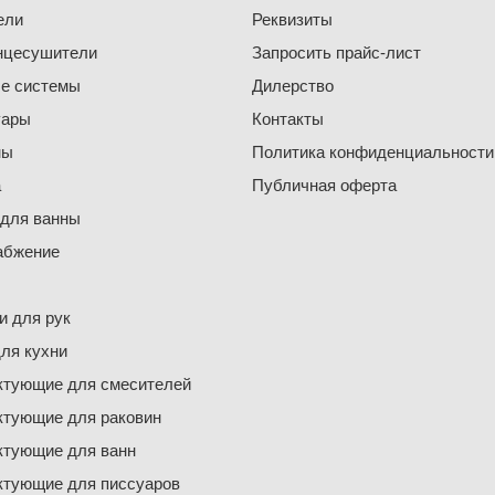
ели
Реквизиты
нцесушители
Запросить прайс-лист
е системы
Дилерство
уары
Контакты
ны
Политика конфиденциальности
а
Публичная оферта
 для ванны
абжение
 для рук
ля кухни
ктующие для смесителей
ктующие для раковин
ктующие для ванн
ктующие для писсуаров