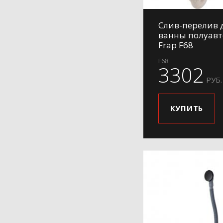
Слив-перелив 
ванны полуав
Frap F68
F68
3302
РУБ.
КУПИТЬ