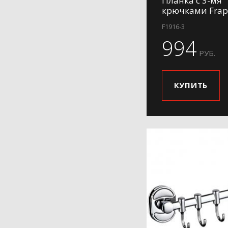
Планка с 3-мя
крючками Frap
F1916-3
994
РУБ.
КУПИТЬ