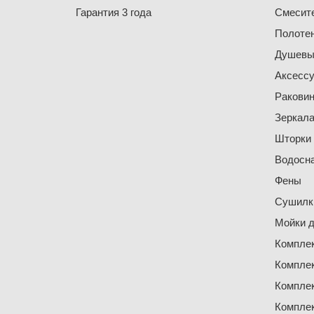
Гарантия 3 года
Смесит
Полоте
Душевы
Аксесс
Ракови
Зеркал
Шторки
Водосн
Фены
Сушилки
Мойки д
Компле
Компле
Компле
Компле