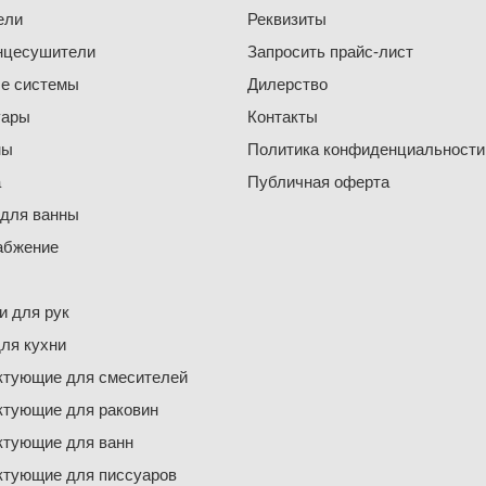
ели
Реквизиты
нцесушители
Запросить прайс-лист
е системы
Дилерство
уары
Контакты
ны
Политика конфиденциальности
а
Публичная оферта
 для ванны
абжение
 для рук
ля кухни
ктующие для смесителей
ктующие для раковин
ктующие для ванн
ктующие для писсуаров