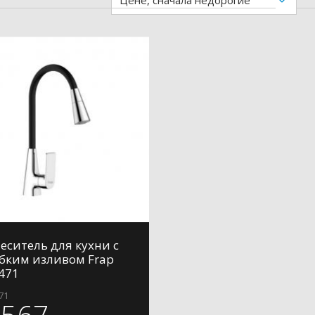
Цене, сначала недорогие
еситель для кухни с
бким изливом Frap
471
71