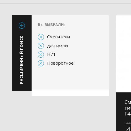
ВЫ ВЫБРАЛИ:
Смесители
РАСШИРЕННЫЙ ПОИСК
для кухни
H71
Поворотное
См
ги
F4
F44