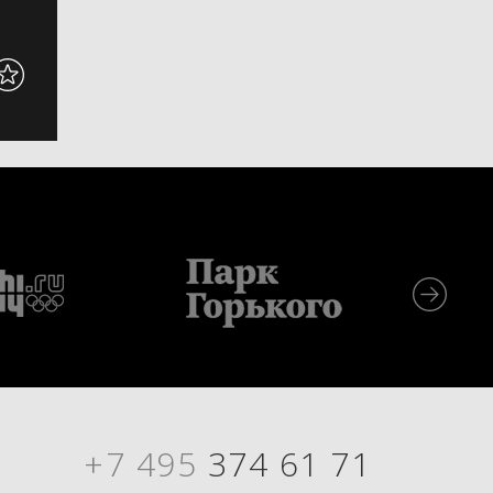
+7 495
374 61 71
Я