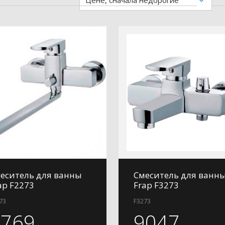
Цене, сначала недорогие
еситель для ванны
Смеситель для ванн
ap F2273
Frap F3273
73
F3273
8769
9047