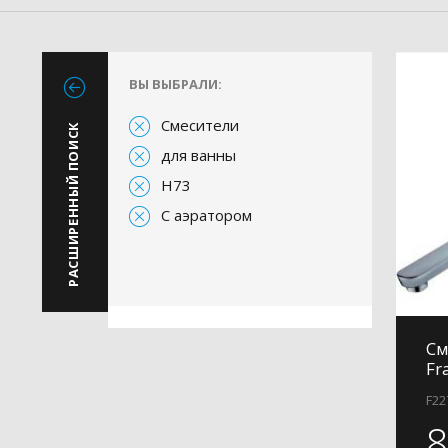
ВЫ ВЫБРАЛИ:
Смесители
РАСШИРЕННЫЙ ПОИСК
для ванны
H73
С аэратором
См
Fr
F22