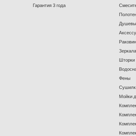
Гарантия 3 года
Смесит
Полоте
Душевы
Аксесс
Ракови
Зеркал
Шторки
Водосн
Фены
Сушилки
Мойки д
Компле
Компле
Компле
Компле