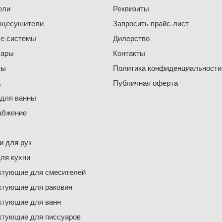
ели
Реквизиты
нцесушители
Запросить прайс-лист
е системы
Дилерство
уары
Контакты
ны
Политика конфиденциальности
а
Публичная оферта
 для ванны
абжение
 для рук
ля кухни
ктующие для смесителей
ктующие для раковин
ктующие для ванн
ктующие для писсуаров