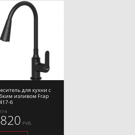
еситель для кухни с
бким изливом Frap
417-6
17-6
4820
РУБ.