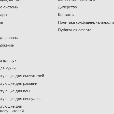
е системы
Дилерство
уары
Контакты
ны
Политика конфиденциальности
а
Публичная оферта
 для ванны
абжение
 для рук
ля кухни
ктующие для смесителей
ктующие для раковин
ктующие для ванн
ктующие для писсуаров
ктующие для
нцесушителей