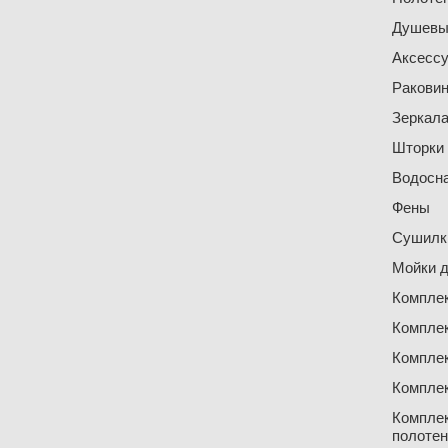
Душевы
Аксесс
Ракови
Зеркал
Шторки
Водосн
Фены
Сушилки
Мойки д
Компле
Компле
Компле
Компле
Компле
полоте