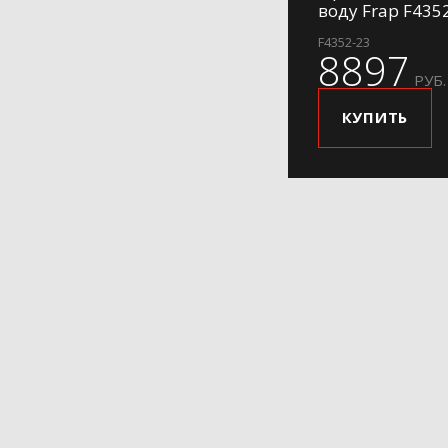
воду Frap F435
F4352-23
8897
РУБ.
КУПИТЬ