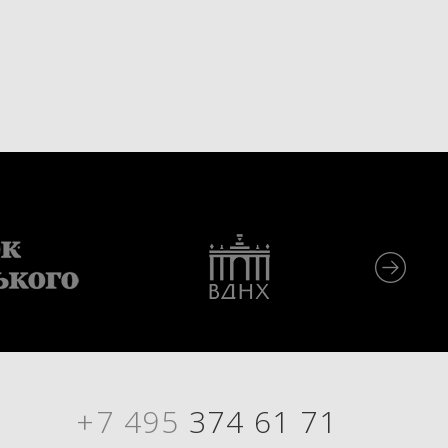
+7 495
374 61 71
Я