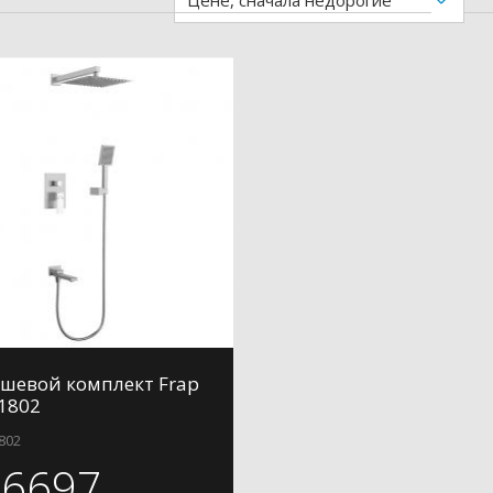
Цене, сначала недорогие
шевой комплект Frap
1802
802
16697