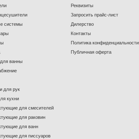
ели
Реквизиты
нцесушители
Запросить прайс-лист
е системы
Дилерство
уары
Контакты
ны
Политика конфиденциальности
а
Публичная оферта
 для ванны
абжение
 для рук
ля кухни
ктующие для смесителей
ктующие для раковин
ктующие для ванн
ктующие для писсуаров