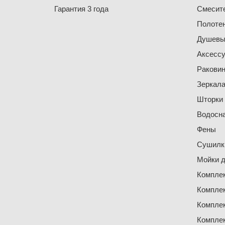
Гарантия 3 года
Смесит
Полоте
Душевы
Аксесс
Ракови
Зеркал
Шторки
Водосн
Фены
Сушилки
Мойки д
Компле
Компле
Компле
Компле