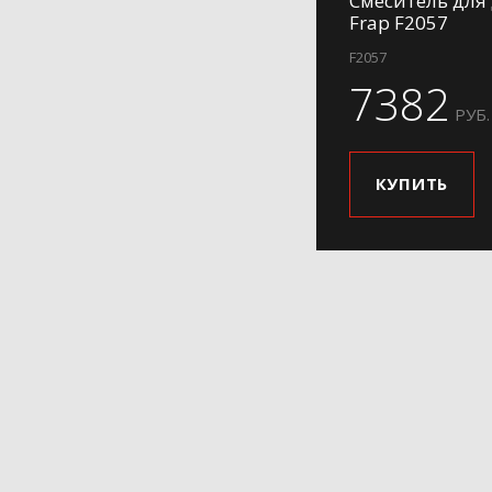
Смеситель для
Frap F2057
F2057
7382
РУБ.
КУПИТЬ