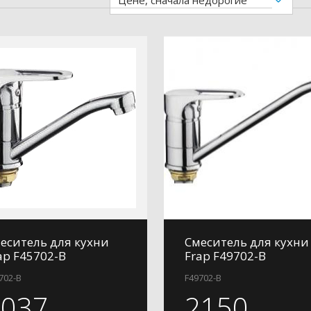
Цене, сначала недорогие
еситель для кухни
Смеситель для кухни
ap F45702-B
Frap F49702-B
702-B
F49702-B
2037
2150