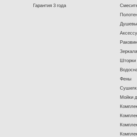
Гарантия 3 года
Смесит
Полоте
Душевы
Аксесс
Ракови
Зеркал
Шторки
Водосн
Фены
Сушилки
Мойки д
Компле
Компле
Компле
Компле