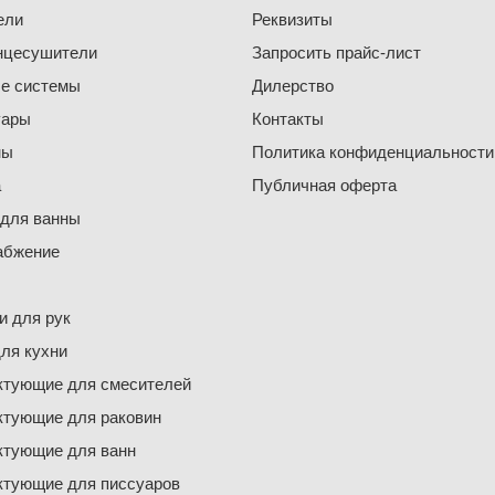
ели
Реквизиты
нцесушители
Запросить прайс-лист
е системы
Дилерство
уары
Контакты
ны
Политика конфиденциальности
а
Публичная оферта
 для ванны
абжение
 для рук
ля кухни
ктующие для смесителей
ктующие для раковин
ктующие для ванн
ктующие для писсуаров