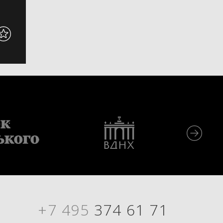
+7 495
374 61 71
Я