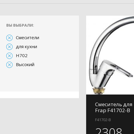
ВЫ ВЫБРАЛИ:
Смесители
для кухни
H702
Высокий
Смеситель для
Frap F41702-B
F41702-B
2308