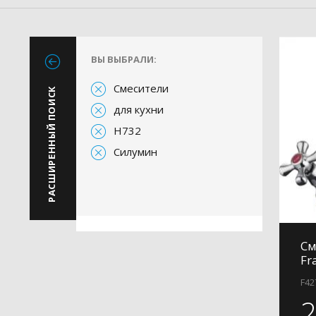
ВЫ ВЫБРАЛИ:
Смесители
РАСШИРЕННЫЙ ПОИСК
для кухни
H732
Силумин
См
Fr
F42