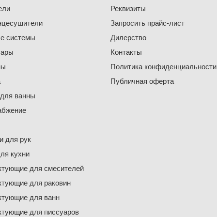
ели
Реквизиты
нцесушители
Запросить прайс-лист
е системы
Дилерство
уары
Контакты
ны
Политика конфиденциальности
а
Публичная оферта
 для ванны
абжение
 для рук
ля кухни
ктующие для смесителей
ктующие для раковин
ктующие для ванн
ктующие для писсуаров