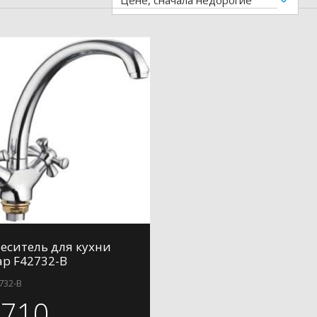
Цене, сначала недорогие
еситель для кухни
ap F42732-B
732-B
2710