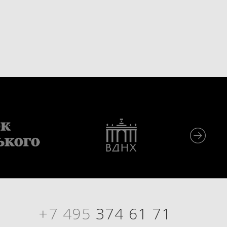
+7 495
374 61 71
Я