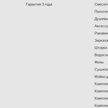
Гарантия 3 года
Смесит
Полоте
Душевы
Аксесс
Ракови
Зеркал
Шторки
Водосн
Фены
Сушилки
Мойки д
Компле
Компле
Компле
Компле