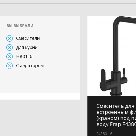
ВЫ ВЫБРАЛИ:
Смесители
для кухни
H801-6
С аэратором
Смеситель для 
встроенным ф
(краном) под 
воду Frap F438
F43801-6