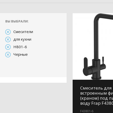
ВЫ ВЫБРАЛИ:
Смесители
для кухни
H801-6
Черные
Смеситель для 
встроенным ф
(краном) под 
воду Frap F438
F43801-6