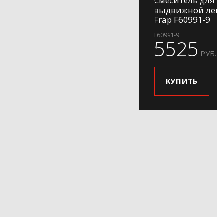
Смеситель для 
выдвижной ле
Frap F60991-9
F60991-9
5525
РУБ.
КУПИТЬ