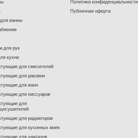
ны
Политика конфиденциальности
а
Публичная оферта
 для ванны
абжение
 для рук
ля кухни
ктующие для смесителей
ктующие для раковин
ктующие для ванн
ктующие для писсуаров
ктующие для
нцесушителей
ктующие для радиаторов
ктующие для кухонных моек
ктующие для унитазов