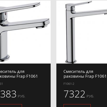
еситель для
Смеситель для
ковины Frap F1061
раковины Frap F1061
61
F1061-2
4383
7322
РУБ.
РУБ.