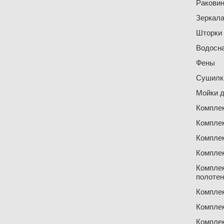
Ракови
Зеркал
Шторки
Водосн
Фены
Сушилки
Мойки д
Компле
Компле
Компле
Компле
Компле
полоте
Компле
Компле
Компле