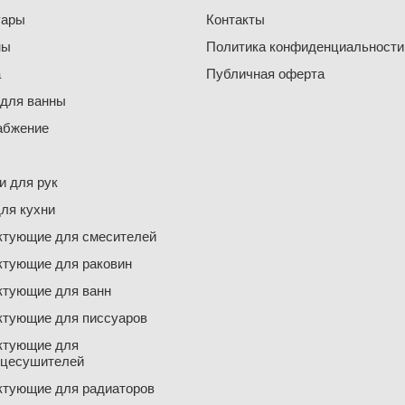
уары
Контакты
ны
Политика конфиденциальности
а
Публичная оферта
 для ванны
абжение
 для рук
ля кухни
ктующие для смесителей
ктующие для раковин
ктующие для ванн
ктующие для писсуаров
ктующие для
нцесушителей
ктующие для радиаторов