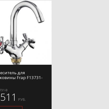
еситель для
ковины Frap F13731-
731-B
2511
РУБ.