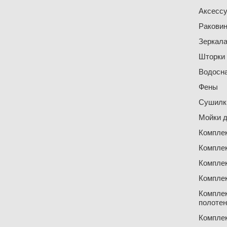
Аксесс
Ракови
Зеркал
Шторки
Водосн
Фены
Сушилки
Мойки д
Компле
Компле
Компле
Компле
Компле
полоте
Компле