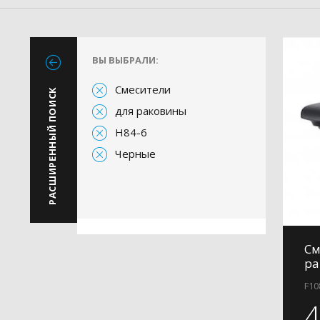
ВЫ ВЫБРАЛИ:
Смесители
РАСШИРЕННЫЙ ПОИСК
для раковины
H84-6
Черные
См
ра
F10