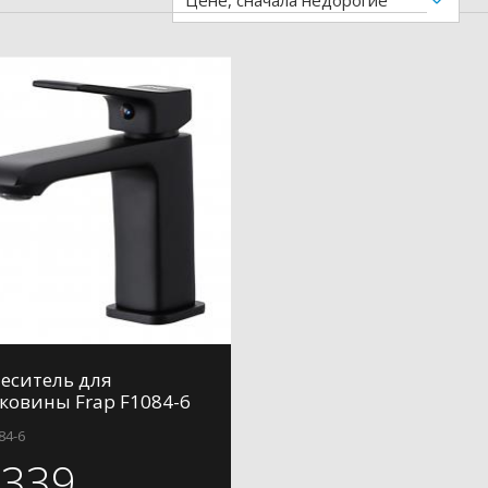
Цене, сначала недорогие
еситель для
ковины Frap F1084-6
84-6
4339