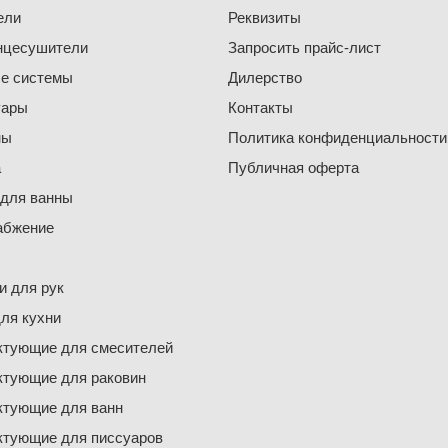
ели
Реквизиты
нцесушители
Запросить прайс-лист
е системы
Дилерство
уары
Контакты
ны
Политика конфиденциальности
а
Публичная оферта
 для ванны
абжение
 для рук
ля кухни
ктующие для смесителей
ктующие для раковин
ктующие для ванн
ктующие для писсуаров