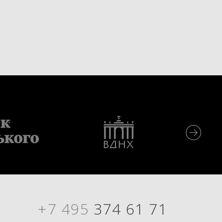
+7 495
374 61 71
Я