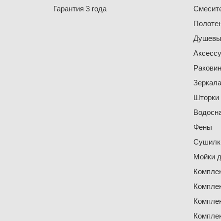
Гарантия 3 года
Смесит
Полоте
Душевы
Аксесс
Ракови
Зеркал
Шторки
Водосн
Фены
Сушилки
Мойки д
Компле
Компле
Компле
Компле