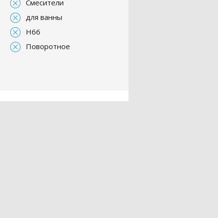
Смесители
для ванны
H66
Поворотное