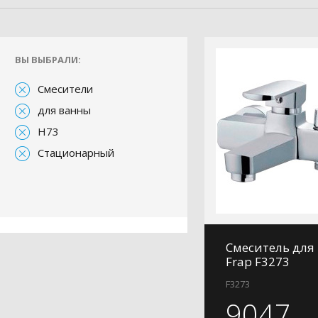
ВЫ ВЫБРАЛИ:
Смесители
для ванны
H73
Стационарный
Смеситель для
Frap F3273
F3273
9047