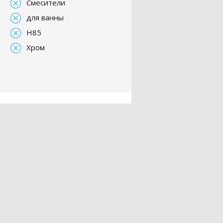
Смесители
для ванны
H85
Хром