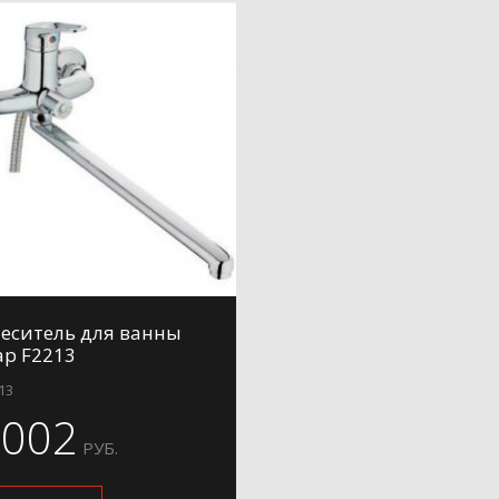
еситель для ванны
ap F2213
13
6002
РУБ.