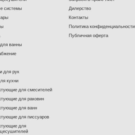
е системы
Дилерство
уары
Контакты
ны
Политика конфиденциальности
а
Публичная оферта
 для ванны
абжение
 для рук
ля кухни
ктующие для смесителей
ктующие для раковин
ктующие для ванн
ктующие для писсуаров
ктующие для
нцесушителей