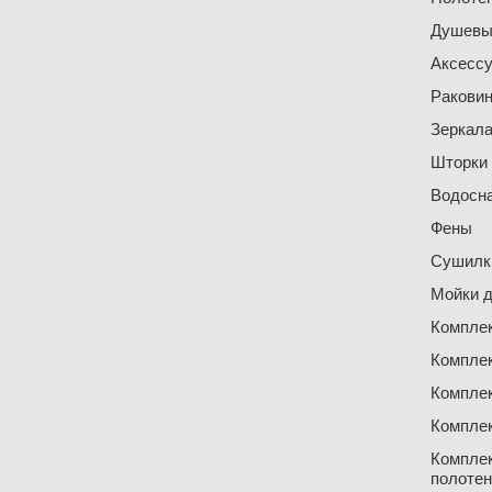
Душевы
Аксесс
Ракови
Зеркал
Шторки
Водосн
Фены
Сушилки
Мойки д
Компле
Компле
Компле
Компле
Компле
полоте