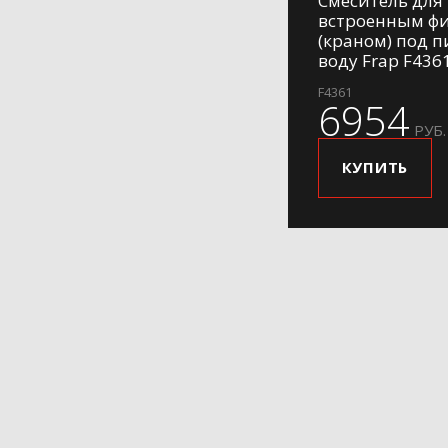
Смеситель для 
встроенным ф
(краном) под 
воду Frap F436
F4361
6954
РУБ.
КУПИТЬ