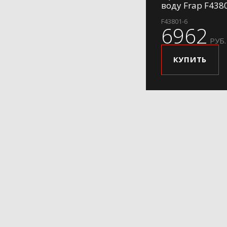
воду Frap F438
F43801-6
6962
РУБ.
КУПИТЬ