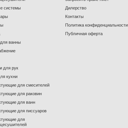
е системы
Дилерство
уары
Контакты
ны
Политика конфиденциальности
а
Публичная оферта
 для ванны
абжение
 для рук
ля кухни
ктующие для смесителей
ктующие для раковин
ктующие для ванн
ктующие для писсуаров
ктующие для
нцесушителей