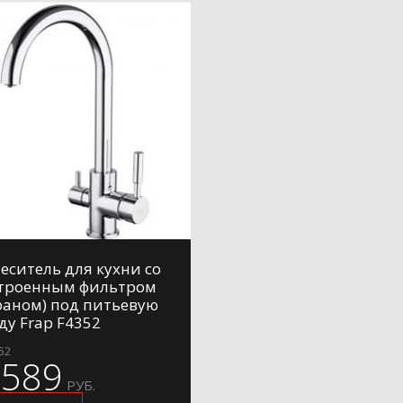
еситель для кухни со
троенным фильтром
раном) под питьевую
ду Frap F4352
52
7589
РУБ.