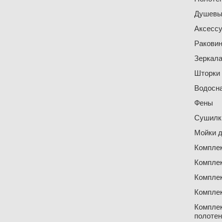
Душевы
Аксесс
Ракови
Зеркал
Шторки
Водосн
Фены
Сушилки
Мойки д
Компле
Компле
Компле
Компле
Компле
полоте