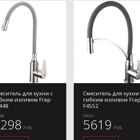
еситель для кухни с
Смеситель для кухни 
бким изливом Frap
гибким изливом Fra
448
F4552
48
F4552
4298
5619
РУБ.
РУБ.