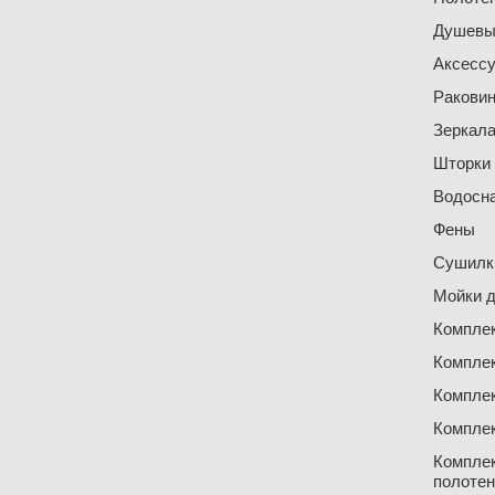
Душевы
Аксесс
Ракови
Зеркал
Шторки
Водосн
Фены
Сушилки
Мойки д
Компле
Компле
Компле
Компле
Компле
полоте