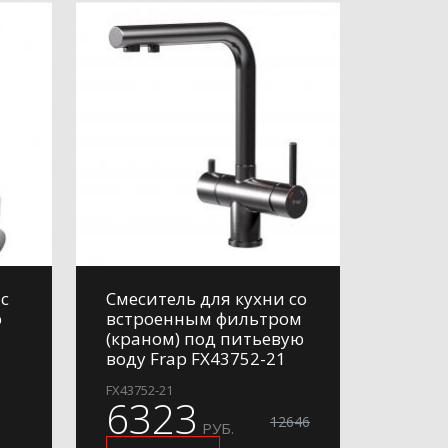
с
Смеситель для кухни со
p
встроенным фильтром
(краном) под питьевую
воду Frap FX43752-21
FX43752-21
6323
12646
РУБ.