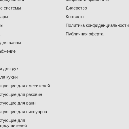
е системы
Дилерство
уары
Контакты
ны
Политика конфиденциальности
а
Публичная оферта
 для ванны
абжение
 для рук
ля кухни
ктующие для смесителей
ктующие для раковин
ктующие для ванн
ктующие для писсуаров
ктующие для
нцесушителей