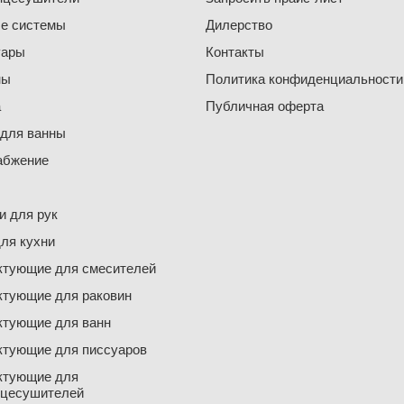
е системы
Дилерство
уары
Контакты
ны
Политика конфиденциальности
а
Публичная оферта
 для ванны
абжение
 для рук
ля кухни
ктующие для смесителей
ктующие для раковин
ктующие для ванн
ктующие для писсуаров
ктующие для
нцесушителей