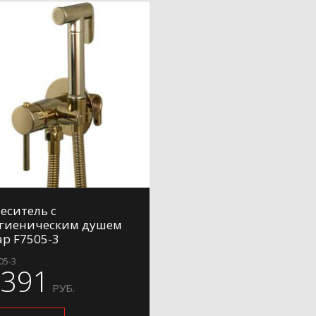
еситель с
гиеническим душем
ap F7505-3
05-3
6391
РУБ.