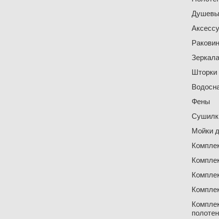
Душевы
Аксесс
Ракови
Зеркал
Шторки
Водосн
Фены
Сушилки
Мойки д
Компле
Компле
Компле
Компле
Компле
полоте