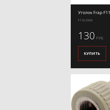
Уголок Frap F1
F116.2004
130
РУБ.
КУПИТЬ