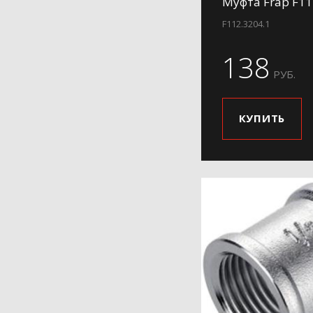
Муфта Frap F11
F112.3204.1
138
РУБ.
КУПИТЬ