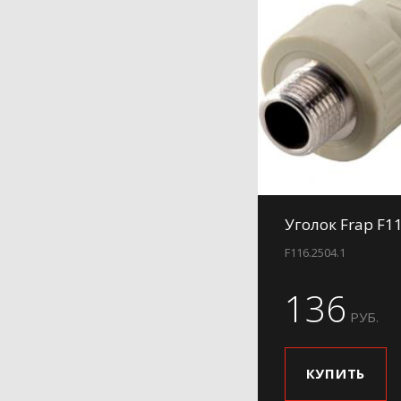
Уголок Frap F1
F116.2504.1
136
РУБ.
КУПИТЬ