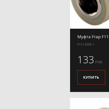
Муфта Frap F11
F111.2505.1
133
РУБ.
КУПИТЬ