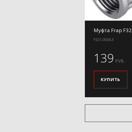
Муфта Frap F32
F321.0504.3
139
РУБ.
КУПИТЬ