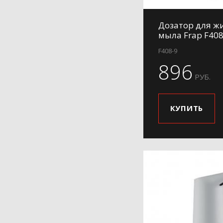
Дозатор для ж
мыла Frap F408
F408-9
896
РУБ.
КУПИТЬ