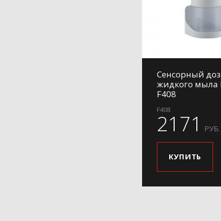
Cенсорный доз
жидкого мыла 
F408
F408
2171
РУБ.
КУПИТЬ