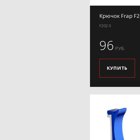
Крючок Frap F2
F202-5
96
РУБ.
КУПИТЬ