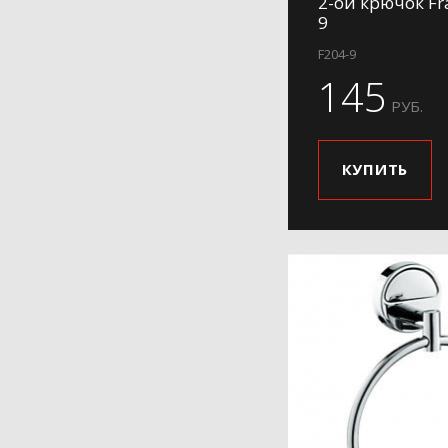
2-ой крючок Fr
9
F204-9
145
РУБ.
КУПИТЬ