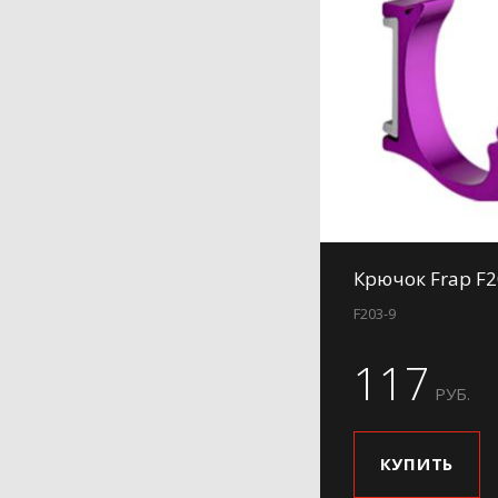
Крючок Frap F2
F203-9
117
РУБ.
КУПИТЬ