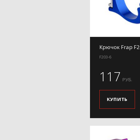
Крючок Frap F2
F203-6
117
РУБ.
КУПИТЬ