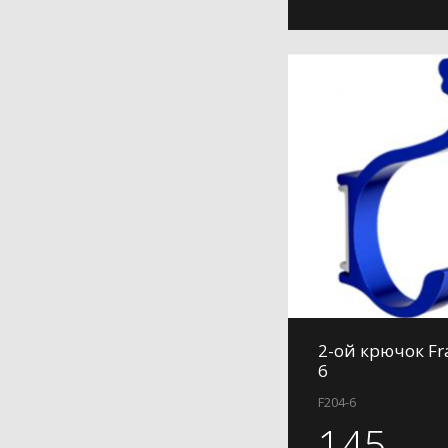
2-ой крючок Fr
6
F204-6
145