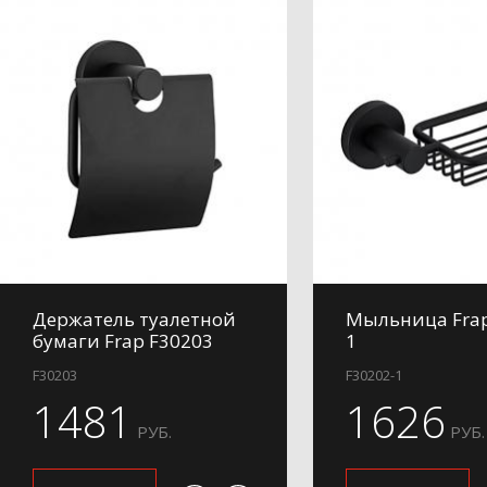
Держатель туалетной
Мыльница Frap
бумаги Frap F30203
1
F30203
F30202-1
1481
1626
РУБ.
РУБ.