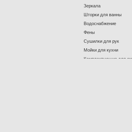
Зеркала
Шторки для ванны
Водоснабжение
Фены
Сушилки для рук
Мойки для кухни
Комплектующие для см
Комплектующие для ра
Комплектующие для ва
Комплектующие для пи
Комплектующие для
полотенцесушителей
Комплектующие для ра
Комплектующие для ку
Комплектующие для ун