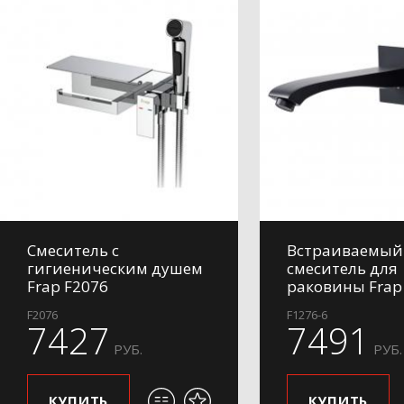
Смеситель с
Встраиваемый
гигиеническим душем
смеситель для
Frap F2076
раковины Frap
F2076
F1276-6
7427
7491
РУБ.
РУБ.
КУПИТЬ
КУПИТЬ