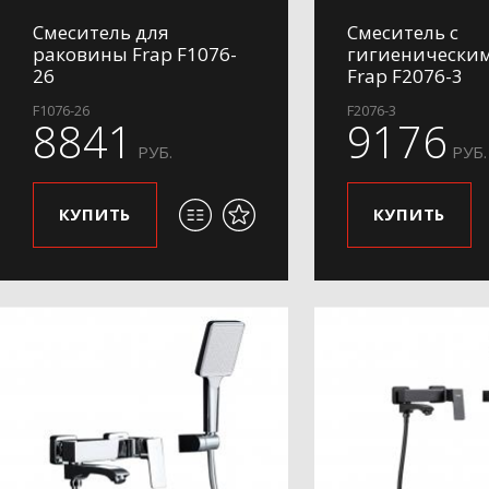
Смеситель для
Смеситель с
раковины Frap F1076-
гигиенически
26
Frap F2076-3
F1076-26
F2076-3
8841
9176
РУБ.
РУБ.
КУПИТЬ
КУПИТЬ