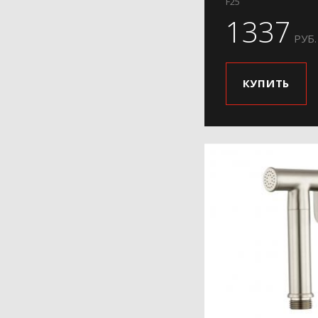
H84-9
F25
1337
H85
РУБ.
H86
H87
КУПИТЬ
H88
H89
H90
H91
H91-3
H91-6
H91-9