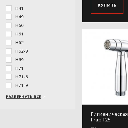
КУПИТЬ
H41
H49
H60
H61
H62
H62-9
H69
H71
H71-6
H71-9
H75
РАЗВЕРНУТЬ ВСЕ
H76
H84
Гигиеническая
Frap F25
H84-6