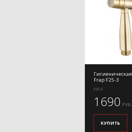
Гигиеническая
Frap F25-3
F25-3
1690
РУБ.
КУПИТЬ