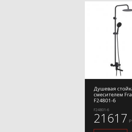
Душевая стойк
смесителем Fr
F24801-6
F24801-6
21617
Р