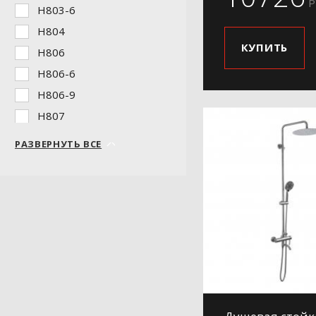
Р
H803-6
H804
КУПИТЬ
H806
H806-6
H806-9
H807
H807-9
РАЗВЕРНУТЬ ВСЕ
H85