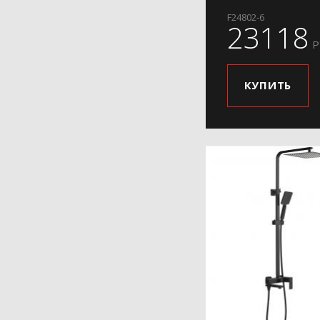
F24802-6
23118
Р
КУПИТЬ