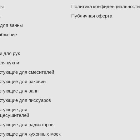
ны
Политика конфиденциальности
а
Публичная оферта
 для ванны
абжение
 для рук
ля кухни
ктующие для смесителей
ктующие для раковин
ктующие для ванн
ктующие для писсуаров
ктующие для
нцесушителей
ктующие для радиаторов
ктующие для кухонных моек