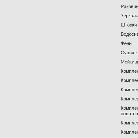
Ракови
Зеркал
Шторки
Водосн
Фены
Сушилки
Мойки д
Компле
Компле
Компле
Компле
Компле
полоте
Компле
Компле