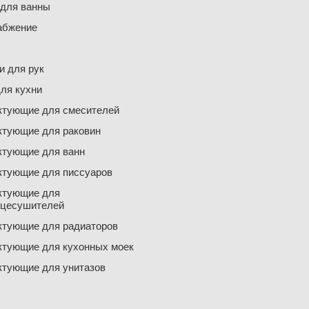
 для ванны
абжение
 для рук
ля кухни
ктующие для смесителей
ктующие для раковин
ктующие для ванн
ктующие для писсуаров
ктующие для
нцесушителей
ктующие для радиаторов
ктующие для кухонных моек
ктующие для унитазов