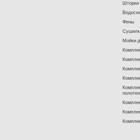
Шторки
Водосн
Фены
Сушилки
Мойки д
Компле
Компле
Компле
Компле
Компле
полоте
Компле
Компле
Компле