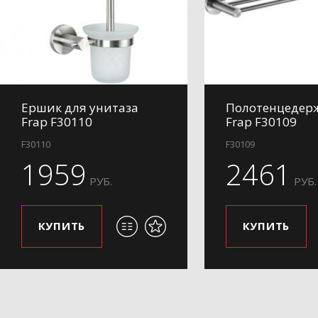
Ершик для унитаза
Полотенцедер
Frap F30110
Frap F30109
F30110
F30109
1959
2461
РУБ.
РУБ.
КУПИТЬ
КУПИТЬ