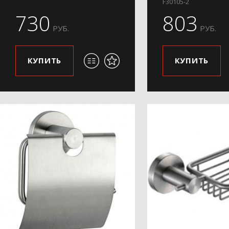
F30105-2
730
803
РУБ.
РУБ.
КУПИТЬ
КУПИТЬ