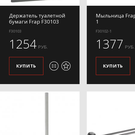
Держатель туалетной
Мыльница Frap
бумаги Frap F30103
1
F30103
F30102-1
1254
1377
РУБ.
РУБ.
КУПИТЬ
КУПИТЬ