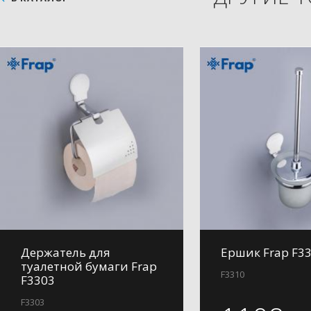
Держатель для
Ершик Frap F3
туалетной бумаги Frap
F3310
F3303
F3303