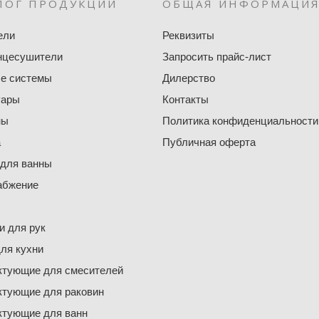
ЛОГ ПРОДУКЦИИ
ОБЩАЯ ИНФОРМАЦИ
ели
Реквизиты
нцесушители
Запросить прайс-лист
е системы
Дилерство
уары
Контакты
ны
Политика конфиденциальности
а
Публичная оферта
 для ванны
абжение
 для рук
ля кухни
ктующие для смесителей
ктующие для раковин
ктующие для ванн