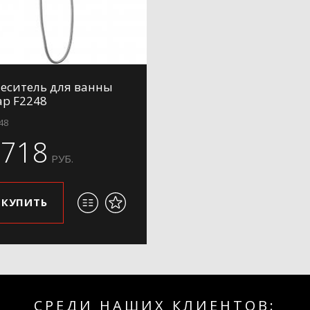
еситель для ванны
ap F2248
48
7718
РУБ.
КУПИТЬ
СРЕДИ НАШИХ КЛИЕНТОВ: