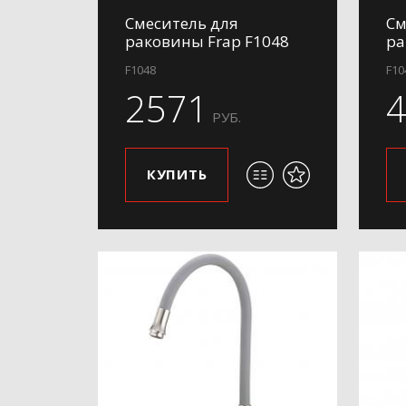
Смеситель для
См
раковины Frap F1048
ра
F1048
F10
2571
РУБ.
КУПИТЬ