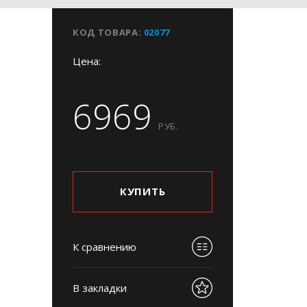
КОД ТОВАРА:
02077
Цена:
6969
РУБ.
КУПИТЬ
К сравнению
В закладки