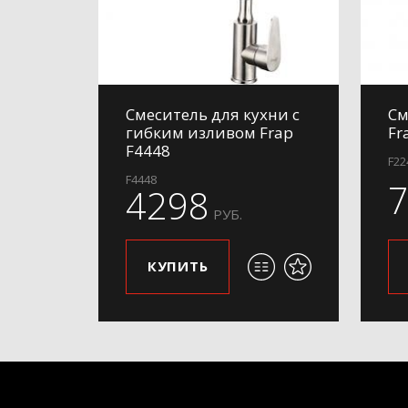
Смеситель для кухни с
См
гибким изливом Frap
Fr
F4448
F22
F4448
4298
РУБ.
КУПИТЬ