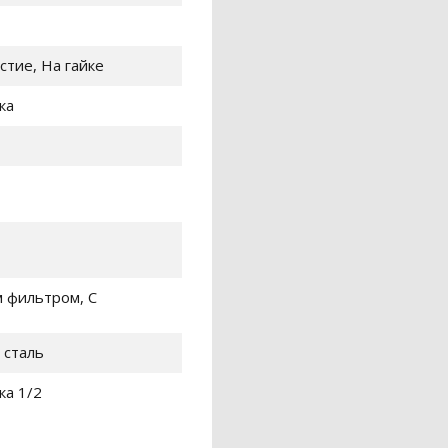
стие, На гайке
ка
 фильтром, С
сталь
ка 1/2