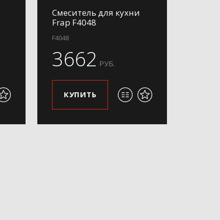
Смеситель для кухни
Frap F4048
F4048
3662
РУБ.
КУПИТЬ