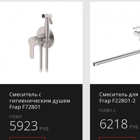
Смеситель с
Смеситель для
гигиеническим душем
Frap F22801-2
Frap F72801
F22801-2
F72801
6218
5923
РУБ.
РУБ.